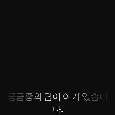
신규 게임
카지노
더킹플러스 카지노
더킹플러
궁금중의 답이 여기 있습니
다.