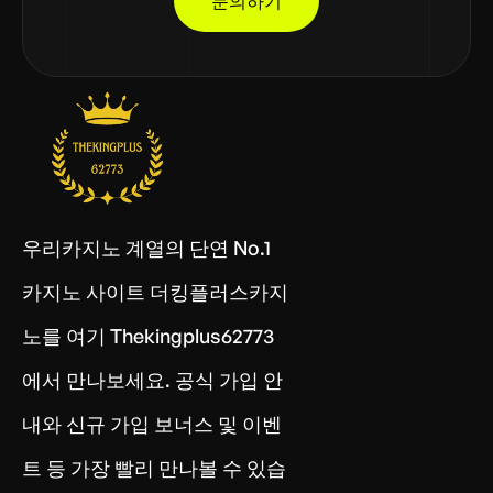
문의하기
우리카지노 계열의 단연 No.1
카지노 사이트 더킹플러스카지
노를 여기 Thekingplus62773
에서 만나보세요. 공식 가입 안
내와 신규 가입 보너스 및 이벤
트 등 가장 빨리 만나볼 수 있습