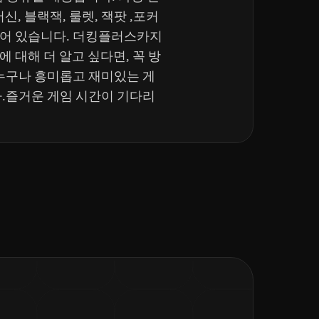
신, 블랙잭, 룰렛, 잭팟 ,포커
되어 있습니다. 더킹플러스카지
 대해 더 알고 싶다면, 꼭 방
 누구나 흥미롭고 재미있는 게
다.즐거운 게임 시간이 기다리