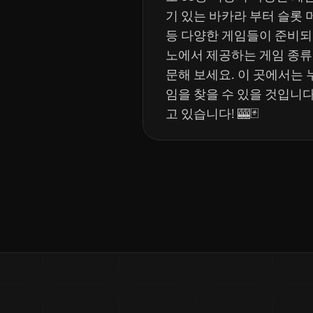
기 있는 바카라 부터 슬롯 머
등 다양한 게임들이 준비
노에서 제공하는 게임 종류에
문해 보세요. 이 곳에서는
임을 찾을 수 있을 것입니
고 있습니다! 🎰🃏