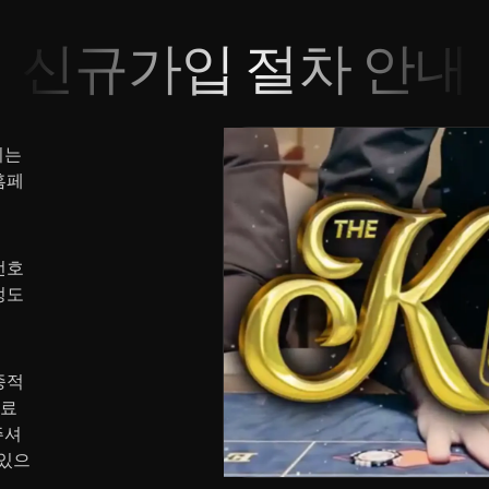
신규가입 절차 안내
드리는
홈페
번호
정도
종적
완료
주셔
 있으