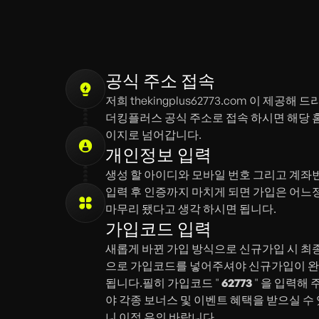
공식 주소 접속
저희 thekingplus62773.com 이 제공해 
더킹플러스 공식 주소로 접속 하시면 해당 
이지로 넘어갑니다.
개인정보 입력
생성 할 아이디와 모바일 번호 그리고 계좌
입력 후 인증까지 마치게 되면 가입은 어느
마무리 됐다고 생각 하시면 됩니다.
가입코드 입력
새롭게 바뀐 가입 방식으로 신규가입 시 최
으로 가입코드를 넣어주셔야 신규가입이 
됩니다.필히 가입코드 "
62773
" 을 입력해 
야 각종 보너스 및 이벤트 혜택을 받으실 수
니 이점 유의 바랍니다.